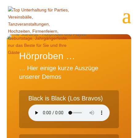
Hörproben …
… Hier einige kurze Auszüge
unserer Demos
Black is Black (Los Bravos)