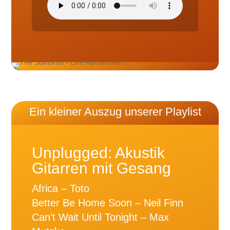
Ein kleiner Auszug unserer Playlist
Unplugged: Akustik
Gitarren mit Gesang
Africa – Toto
Better Be Home Soon – Neil Finn
Can’t Wait Until Tonight – Max