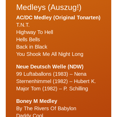
Medleys (Auszug!)
AC/DC Medley (Original Tonarten)
T.N.T.
Highway To Hell
Hells Bells
Back in Black
You Shook Me All Night Long
Neue Deutsch Welle (NDW)
99 Luftaballons (1983) – Nena
Sternenhimmel (1982) – Hubert K.
Major Tom (1982) – P. Schilling
Boney M Medley
By The Rivers Of Babylon
Daddy Cool